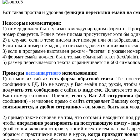
Вот такая простая и удобная
функция пересылки емайл на см
Некоторые комментарии:
1) номер должен быть указан в международном формате. Прогр
номер бракуется. Если в теме письма присутствует хотя бы оди
2) в случае, если в теме письма нет номера или он забракован
Если такой номер не задан, то письмо удаляется и никакого смс 
3) если в программе выставлен режим - “всегда” и указан номер
4) формат емайл должен быть только обычный текст (text/plain
5) размер пересылаемого текста ограничивается в 600 символов
Примеры
нестандартного
использования:
1)
на многих сайтах есть
форма обратной связи
. Т.е. посе
сообщение в БД. Но не всегда у Вас емайл под рукой, чтобы
получать эти сообщения с сайта в виде смс
. Делается это в
Ваш номер сотового. Причем,
если у Вас 2-3 сотрудника 
сообщения) - и человек прямо с сайта отправляет Вашему сот
связываются, и удобно сотруднику - он может быть как угодн
2) пример также основан на том, что сотовый находится под р
чтобы
оперативно реагировать на поступающую почту - над
gmail.com я включил отправку копий всех писем на email адре
образом я практически всегда в курсе,
когда приходит новая 
привязанным к настройкам конкретного оператора связи
.