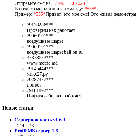
Отправьте смс на
+7 983 150 2023
В начале смс напишите команду:
*555*
Пример:
*555*
Привет! это мое смс!
Это живая демонстра
79138286***
Проверим как работает
79069101***
воздушные шары
79069101***
воздушные шары ball-on.ru
37378673***
www.metric.md
79145444***
микс27.ру
79287377***
привет
79181892***
Нифига себе, все работает
Новые статьи
Серверная часть v1.6.3
01-14-2013
ProfiSMS сервер 1.6