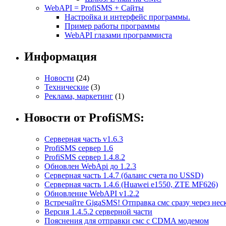
WebAPI = ProfiSMS + Сайты
Настройка и интерфейс программы.
Пример работы программы
WebAPI глазами программиста
Информация
Новости
(24)
Технические
(3)
Реклама, маркетинг
(1)
Новости от ProfiSMS:
Серверная часть v1.6.3
ProfiSMS сервер 1.6
ProfiSMS сервер 1.4.8.2
Обновлен WebApi до 1.2.3
Серверная часть 1.4.7 (баланс счета по USSD)
Серверная часть 1.4.6 (Huawei e1550, ZTE MF626)
Обновление WebAPI v1.2.2
Встречайте GigaSMS! Отправка смс сразу через нес
Версия 1.4.5.2 серверной части
Пояснения для отправки смс с CDMA модемом