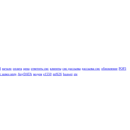
d
начало
оплата
цена
ответить смс
клиенты
смс рассылка
рассылка смс
обновление
POP3
с шлюз smtp
AnyDATA
модем
e1550
mf626
huawei
zte