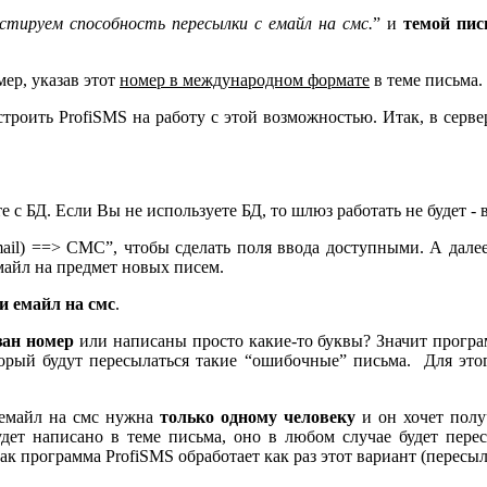
стируем способность пересылки с емайл на смс.
” и
темой пис
ер, указав этот
номер в международном формате
в теме письма.
строить ProfiSMS на работу с этой возможностью. Итак, в серв
е с БД. Если Вы не используете БД, то шлюз работать не будет -
mail) ==> СМС”, чтобы сделать поля ввода доступными. А дале
емайл на предмет новых писем.
и емайл на смс
.
зан номер
или написаны просто какие-то буквы? Значит программ
торый будут пересылаться такие “ошибочные” письма. Для эт
 емайл на смс нужна
только одному человеку
и он хочет получ
дет написано в теме письма, оно в любом случае будет пере
 программа ProfiSMS обработает как раз этот вариант (пересыла