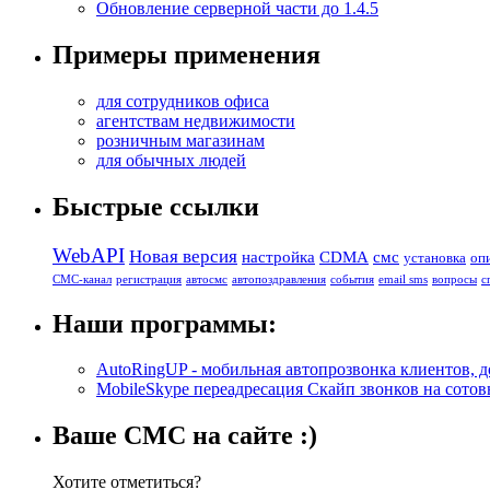
Обновление серверной части до 1.4.5
Примеры применения
для сотрудников офиса
агентствам недвижимости
розничным магазинам
для обычных людей
Быстрые ссылки
WebAPI
Новая версия
настройка
CDMA
смс
установка
оп
СМС-канал
регистрация
автосмс
автопоздравления
события
email sms
вопросы
с
Наши программы:
AutoRingUP - мобильная автопрозвонка клиентов, д
MobileSkype переадресация Скайп звонков на сотовы
Ваше СМС на сайте :)
Хотите отметиться?