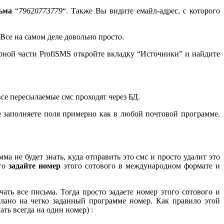
ьма
“
79620773779
“. Также Вы видите емайл-адрес, с которого
 Все на самом деле довольно просто.
ерной части ProfiSMS откройте вкладку “Источники” и найдите
 все пересылаемые смс проходят через БД.
е заполняете поля примерно как в любой почтовой программе.
а не будет знать, куда отправить это смс и просто удалит это
ого
задайте номер
этого сотового в международном формате и
ать все письма. Тогда просто задаете номер этого сотового и
слано на четко заданный программе номер. Как правило этой
ть всегда на один номер) :