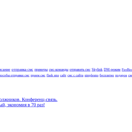
исание
отправка смс
примеры
смс-команды
отправить смс
Skylink
DM-режим
FireBir
пособы отправки смс
прием смс
flash sms
сайт
смс с сайта
simplesms
бесплатно
подарок
см
олжников. Конференц-связь.
й, экономия в 70 раз!