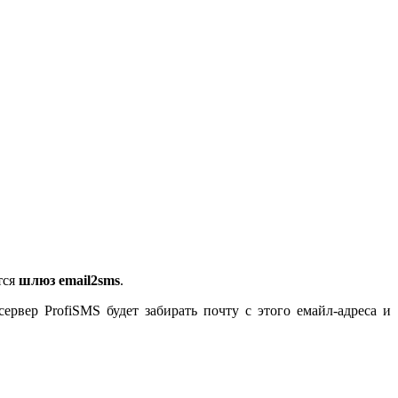
тся
шлюз email2sms
.
рвер ProfiSMS будет забирать почту с этого емайл-адреса и