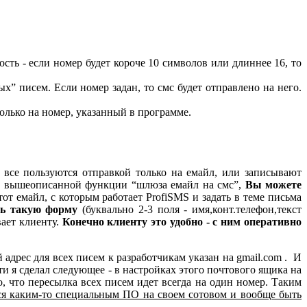
ть - если номер будет короче 10 символов или длиннее 16, то
ых” писем. Если номер задан, то смс будет отправлено на него.
только на номер, указанный в программе.
И все пользуются отправкой только на емайл, или записывают
щью вышеописанной функции “шлюза емайл на смс”,
Вы можете
от емайл, с которым работает ProfiSMS и задать в теме письма
ть такую форму
(буквально 2-3 поля - имя,конт.телефон,текст
вает клиенту.
Конечно клиенту это удобно - с ним оперативно
адрес для всех писем к разработчикам указан на gmail.com . И
сти я сделал следующее - в настройках этого почтового ящика на
о, что пересылка всех писем идет всегда на один номер. Таким
ься каким-то специальным ПО на своем сотовом и вообще быть