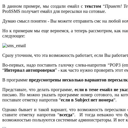
В данном примере, мы создали емайл с
текстом
“
Привет! Те
ProfiSMS получает емайл для пересылки на сотовые.
Думаю смысл понятен - Вы можете отправить смс на любой ном
Но к примерам мы еще вернемся, а теперь рассмотрим, как на
следующее:
Сразу уточним, что эта возможность работает, если Вы работает
Во-первых, надо поставить галочку слева-напротив “POP3 (e
“
Интервал автопроверки
” - как часто нужно проверять этот 
В программе
предусмотрены несколько вариантов пересылк
Представьте, что делать программе,
если в теме емайл не ука
письмо. Но можно указать программе номер сотового, на ко
поставьте отметку напротив “
если в Subject нет номера
“.
Однако бывает и такой вариант, что возможность пересылки
ставите отметку напротив “
всегда
“. И тогда неважно что бу
возможностью пользуются системные администраторы. И вот как