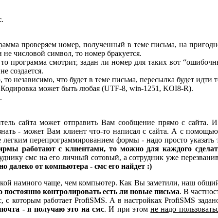
с
.
амма проверяем номер, полученный в теме письма, на пригоднос
н не числовой символ, то номер бракуется.
, то программа смотрит, задан ли номер для таких вот “ошибочн
не создается.
, то независимо, что будет в теме письма, пересылка будет идти 
). Кодировка может быть любая (UTF-8, win-1251, KOI8-R).
.
титель сайта может отправить Вам сообщение прямо с сайта. 
 знать - может Вам клиент что-то написал с сайта. А с помо
се легким перепрограммированием формы - надо просто указать т
фирмы работают с клиентами, то можно для каждого сдела
руднику смс на его личный сотовый, а сотрудник уже перезвани
о далеко от компьютера - смс его найдет :)
укой намного чаще, чем компьютер. Как Вы заметили, наш общий 
о постоянно контролировать есть ли новые письма
. В частно
с, с которым работает ProfiSMS. А в настройках ProfiSMS задан
почта - я получаю это на смс
. И при этом
не надо пользоват