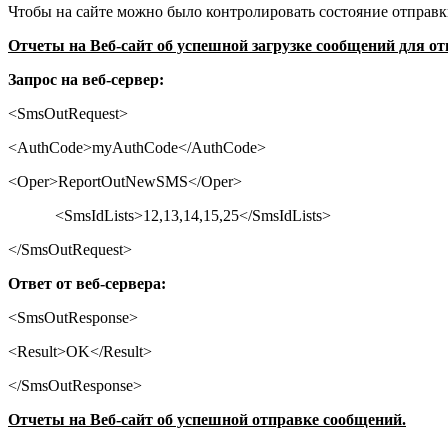
Чтобы на сайте можно было контролировать состояние отправк
Отчеты на Веб-сайт об успешной загрузке сообщений для от
Запрос на веб-сервер:
<
SmsOutRequest
>
<AuthCode>myAuthCode</AuthCode>
<Oper>ReportOutNewSMS</Oper>
<
SmsIdLists
>
12,13,14,15,25
</
SmsIdLists
>
</SmsOutRequest>
Ответ от веб-сервера:
<SmsOutResponse>
<Result>OK</Result>
</SmsOutResponse>
Отчеты на Веб-сайт об успешной отправке сообщений.