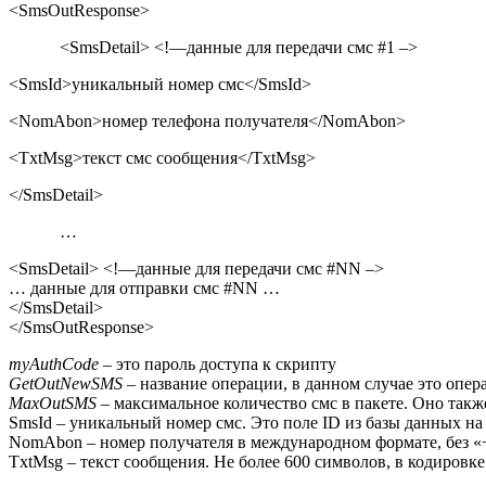
<
SmsOutResponse
>
<
SmsDetail
> <!—данные для передачи смс #1 –>
<
SmsId
>уникальный номер смс</
SmsId
>
<
NomAbon
>номер телефона получателя</
NomAbon
>
<
TxtMsg
>текст смс сообщения</
TxtMsg
>
</SmsDetail>
…
<
SmsDetail
> <!—данные для передачи смс #
NN
–>
… данные для отправки смс #
NN
…
</
SmsDetail
>
</
SmsOutResponse
>
myAuthCode
– это пароль доступа к скрипту
GetOutNewSMS
– название операции, в данном случае это опер
MaxOutSMS
– максимальное количество смс в пакете. Оно также
SmsId
– уникальный номер смс. Это поле
ID
из базы данных на 
NomAbon
– номер получателя в международном формате, без «
TxtMsg
– текст сообщения. Не более 600 символов, в кодировк