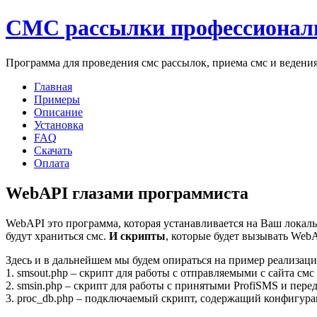
СМС рассылки профессионал
Программа для проведения смс рассылок, приема смс и ведени
Главная
Примеры
Описание
Установка
FAQ
Скачать
Оплата
WebAPI глазами программиста
WebAPI это программа, которая устанавливается на Ваш лока
будут храниться смс.
И скрипты
, которые будет вызывать WebA
Здесь и в дальнейшем мы будем опираться на пример реализа
1. smsout.php – скрипт для работы с отправляемыми с сайта смс
2. smsin.php – скрипт для работы с принятыми ProfiSMS и перед
3. proc_db.php – подключаемый скрипт, содержащий конфигурац