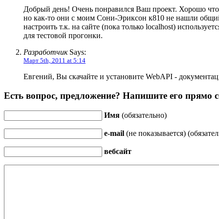
Добрый день! Очень понравился Ваш проект. Хорошо что 
но как-то они с моим Сони-Эриксон к810 не нашли общий 
настроить т.к. на сайте (пока только localhost) использ
для тестовой прогонки.
Разработчик
Says:
Март 5th, 2011 at 5:14
Евгений, Вы скачайте и установите WebAPI - документа
Есть вопрос, предложение? Напишите его прямо с
Имя
(обязательно)
e-mail
(не показывается) (обязател
вебсайт