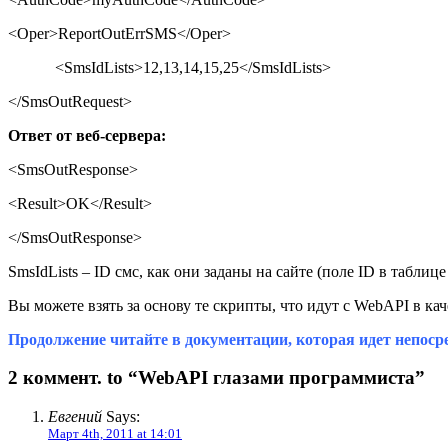
<Oper>ReportOutErrSMS</Oper>
<SmsIdLists>12,13,14,15,25</SmsIdLists>
</SmsOutRequest>
Ответ
от
веб
-
сервера
:
<SmsOutResponse>
<Result>OK</Result>
</SmsOutResponse>
SmsIdLists
–
ID
смс, как они заданы на сайте (поле
ID
в таблиц
Вы можете взять за основу те скрипты, что идут с
WebAPI
в ка
Продолжение читайте в документации, которая идет непос
2 коммент. to “WebAPI глазами программиста”
Евгений
Says:
Март 4th, 2011 at 14:01