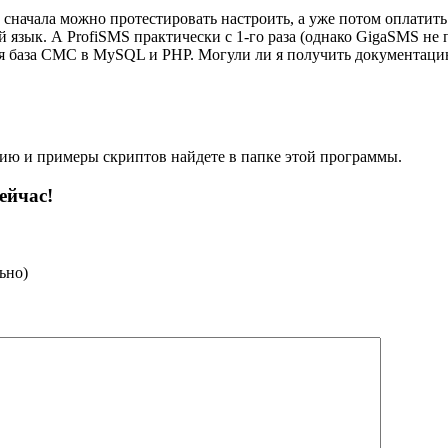
сначала можно протестировать настроить, а уже потом оплатить
язык. А ProfiSMS практически с 1-го раза (однако GigaSMS не 
уется база СМС в MySQL и PHP. Могули ли я получить документац
цию и примеры скриптов найдете в папке этой программы.
ейчас!
ьно)