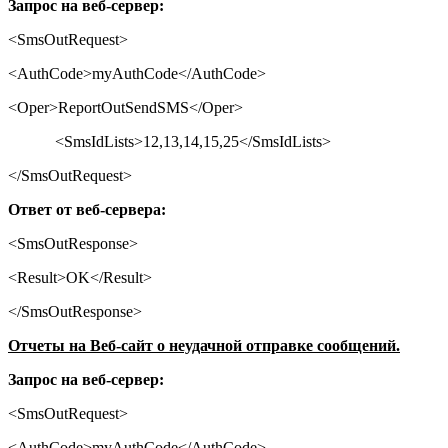
Запрос на веб-сервер:
<
SmsOutRequest
>
<AuthCode>myAuthCode</AuthCode>
<Oper>ReportOutSendSMS</Oper>
<SmsIdLists>12,13,14,15,25</SmsIdLists>
</SmsOutRequest>
Ответ
от
веб
-
сервера
:
<SmsOutResponse>
<Result>OK</Result>
</SmsOutResponse>
Отчеты на Веб-сайт о неудачной отправке сообщений.
Запрос на веб-сервер:
<
SmsOutRequest
>
<AuthCode>myAuthCode</AuthCode>