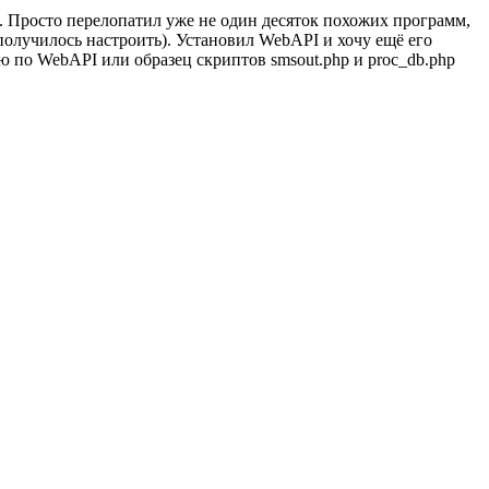
. Просто перелопатил уже не один десяток похожих программ,
получилось настроить). Установил WebAPI и хочу ещё его
ию по WebAPI или образец скриптов smsout.php и proc_db.php