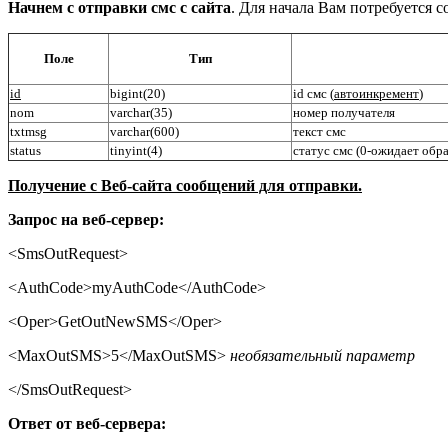
Начнем с отправки смс с сайта
. Для начала Вам потребуется 
Поле
Тип
id
bigint(20)
id смс (
автоинкремент
)
nom
varchar(35)
номер получателя
txtmsg
varchar(600)
текст смс
status
tinyint(4)
статус смс (0-ожидает обра
Получение
c
Веб-сайта сообщений для отправки.
Запрос на веб-сервер:
<
SmsOutRequest
>
<
AuthCode
>
myAuthCode
</
AuthCode
>
<Oper>GetOutNewSMS</Oper>
<MaxOutSMS>5</MaxOutSMS>
необязательный
параметр
</SmsOutRequest>
Ответ от веб-сервера: